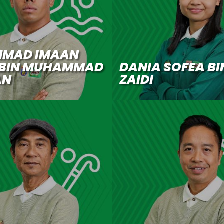
MAD IMAAN
 BIN MUHAMMAD
DANIA SOFEA BI
AN
ZAIDI