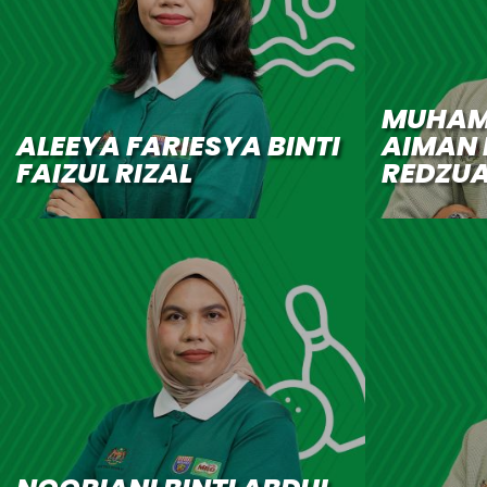
MUHAM
ALEEYA FARIESYA BINTI
AIMAN
FAIZUL RIZAL
REDZU