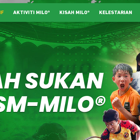
IF
AKTIVITI MILO®
KISAH MILO®
KELESTARIAN
H SUKAN
SM-MILO®