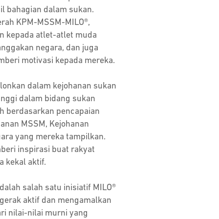
l bahagian dalam sukan.
erah KPM-MSSM-MILO®,
n kepada atlet-atlet muda
nggakan negara, dan juga
emberi motivasi kepada mereka.
calonkan dalam kejohanan sukan
tinggi dalam bidang sukan
lih berdasarkan pencapaian
hanan MSSM, Kejohanan
juara yang mereka tampilkan.
ri inspirasi buat rakyat
kekal aktif.
lah salah satu inisiatif MILO®
rgerak aktif dan mengamalkan
i nilai-nilai murni yang