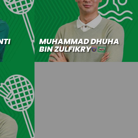
NTI
MUHAMMAD DHUHA
BIN ZULFIKRY