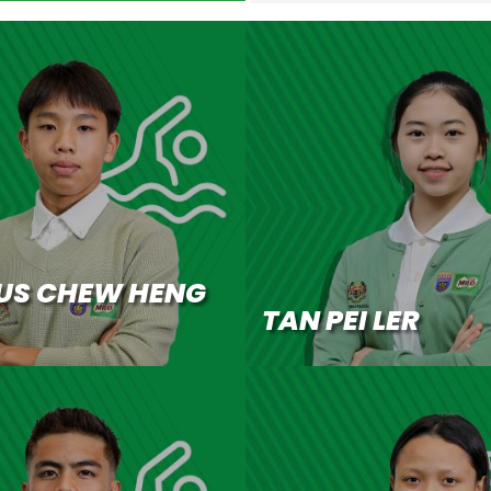
US CHEW HENG
TAN PEI LER